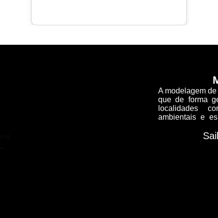
M
A modelagem de di
que de forma g
localidades c
ambientais e es
Sai