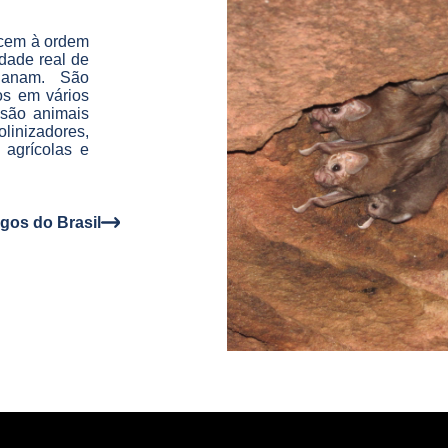
ncem à ordem
dade real de
lanam. São
os em vários
 são animais
linizadores,
 agrícolas e
gos do Brasil