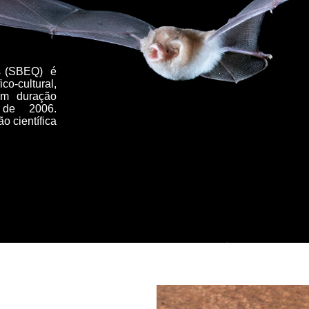
os (SBEQ) é
ico-cultural,
om duração
 de 2006.
o científica